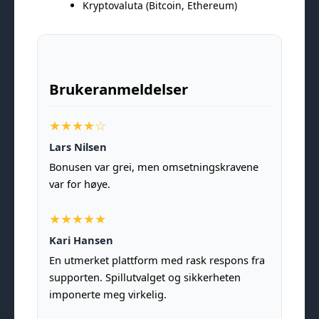
Kryptovaluta (Bitcoin, Ethereum)
Brukeranmeldelser
★★★★☆
Lars Nilsen
Bonusen var grei, men omsetningskravene
var for høye.
★★★★★
Kari Hansen
En utmerket plattform med rask respons fra
supporten. Spillutvalget og sikkerheten
imponerte meg virkelig.