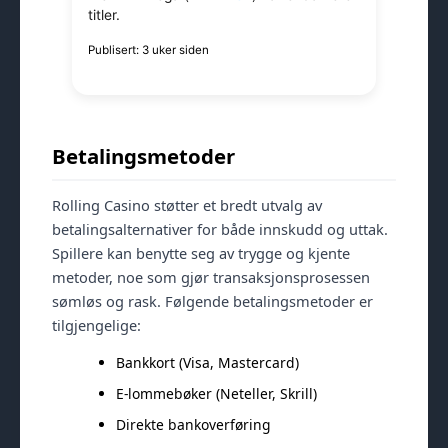
titler.
Publisert: 3 uker siden
Betalingsmetoder
Rolling Casino støtter et bredt utvalg av
betalingsalternativer for både innskudd og uttak.
Spillere kan benytte seg av trygge og kjente
metoder, noe som gjør transaksjonsprosessen
sømløs og rask. Følgende betalingsmetoder er
tilgjengelige:
Bankkort (Visa, Mastercard)
E-lommebøker (Neteller, Skrill)
Direkte bankoverføring