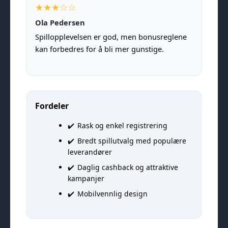
★★★☆☆
Ola Pedersen
Spillopplevelsen er god, men bonusreglene
kan forbedres for å bli mer gunstige.
Fordeler
Rask og enkel registrering
Bredt spillutvalg med populære
leverandører
Daglig cashback og attraktive
kampanjer
Mobilvennlig design