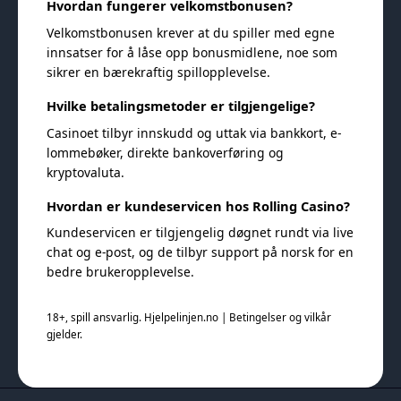
Hvordan fungerer velkomstbonusen?
Velkomstbonusen krever at du spiller med egne
innsatser for å låse opp bonusmidlene, noe som
sikrer en bærekraftig spillopplevelse.
Hvilke betalingsmetoder er tilgjengelige?
Casinoet tilbyr innskudd og uttak via bankkort, e-
lommebøker, direkte bankoverføring og
kryptovaluta.
Hvordan er kundeservicen hos Rolling Casino?
Kundeservicen er tilgjengelig døgnet rundt via live
chat og e-post, og de tilbyr support på norsk for en
bedre brukeropplevelse.
18+, spill ansvarlig. Hjelpelinjen.no | Betingelser og vilkår
gjelder.