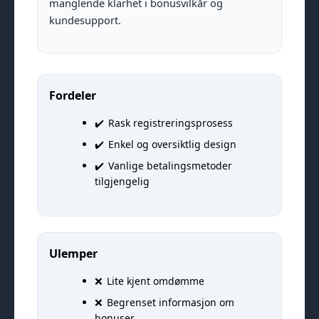
manglende klarhet i bonusvilkår og
kundesupport.
Fordeler
Rask registreringsprosess
Enkel og oversiktlig design
Vanlige betalingsmetoder
tilgjengelig
Ulemper
Lite kjent omdømme
Begrenset informasjon om
bonuser