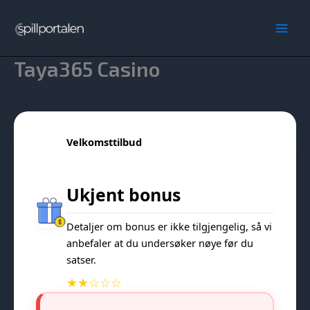
Hopp
rett
Main
til
innholdet
Taya365 Casino
Men
Velkomsttilbud
Ukjent bonus
Detaljer om bonus er ikke tilgjengelig, så vi
anbefaler at du undersøker nøye før du
satser.
★★☆☆☆