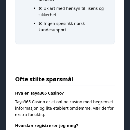
Uklart med hensyn til lisens og
sikkerhet
Ingen spesifikk norsk
kundesupport
Ofte stilte spørsmål
Hva er Taya365 Casino?
Taya365 Casino er et online casino med begrenset
informasjon og lite etablert omdømme. Vær derfor
ekstra forsiktig.
Hvordan registrerer jeg meg?