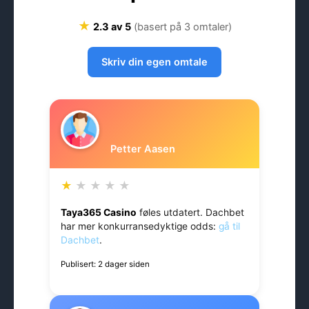
★
2.3 av 5
(basert på 3 omtaler)
Skriv din egen omtale
Petter Aasen
★
★
★
★
★
Taya365 Casino
føles utdatert. Dachbet
har mer konkurransedyktige odds:
gå til
Dachbet
.
Publisert: 2 dager siden