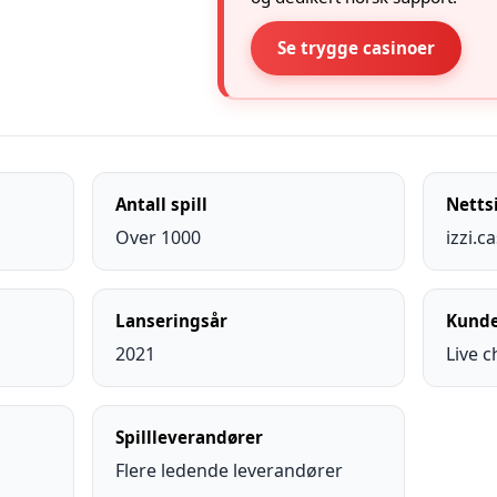
Se trygge casinoer
Antall spill
Netts
Over 1000
izzi.c
Lanseringsår
Kunde
2021
Live c
Spillleverandører
Flere ledende leverandører