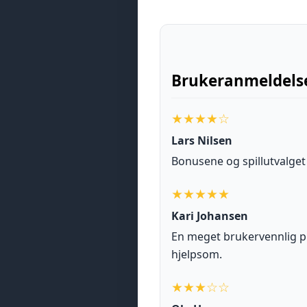
Brukeranmeldels
★★★★☆
Lars Nilsen
Bonusene og spillutvalget
★★★★★
Kari Johansen
En meget brukervennlig pl
hjelpsom.
★★★☆☆