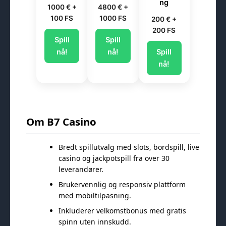
ng
1000 € +
4800 € +
100 FS
1000 FS
200 € +
200 FS
Spill
Spill
nå!
nå!
Spill
nå!
Om B7 Casino
Bredt spillutvalg med slots, bordspill, live
casino og jackpotspill fra over 30
leverandører.
Brukervennlig og responsiv plattform
med mobiltilpasning.
Inkluderer velkomstbonus med gratis
spinn uten innskudd.