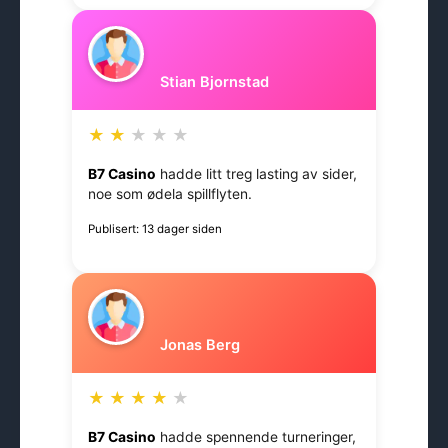
Stian Bjornstad
★
★
★
★
★
B7 Casino
hadde litt treg lasting av sider,
noe som ødela spillflyten.
Publisert: 13 dager siden
Jonas Berg
★
★
★
★
★
B7 Casino
hadde spennende turneringer,