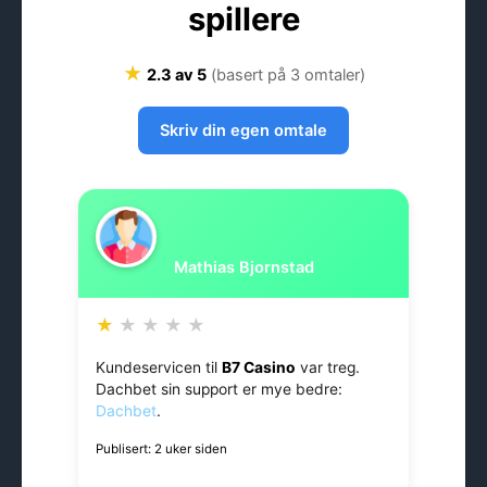
spillere
★
2.3 av 5
(basert på 3 omtaler)
Skriv din egen omtale
Mathias Bjornstad
★
★
★
★
★
Kundeservicen til
B7 Casino
var treg.
Dachbet sin support er mye bedre:
Dachbet
.
Publisert: 2 uker siden