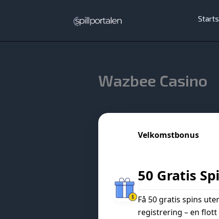
Hopp
rett
Starts
til
innholdet
Wazbee Casino
Velkomstbonus
50 Gratis Sp
Få 50 gratis spins ut
registrering – en flott