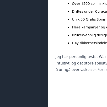
Over 1500 spill, inklu
Driftes under Curaca
Unik 50 Gratis Spins
Flere kampanjer og 
Brukervennlig design
Høy sikkerhetsindeks
Jeg har personlig testet Wa
intuitivt, og det store spill
å unngå overraskelser. For 