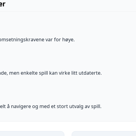
er
omsetningskravene var for høye.
e, men enkelte spill kan virke litt utdaterte.
lt å navigere og med et stort utvalg av spill.