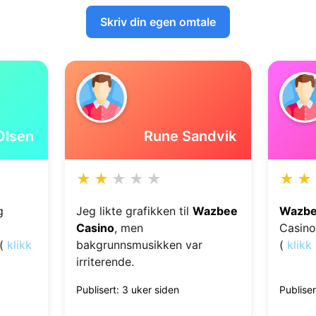
Skriv din egen omtale
Olsen
Rune Sandvik
★
★
★
★
★
★
★
g
Jeg likte grafikken til
Wazbee
Wazbe
Casino
, men
Casino
 (
klikk
bakgrunnsmusikken var
(
klikk
irriterende.
Publisert: 3 uker siden
Publiser