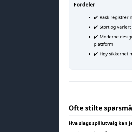
Fordeler
Rask registreri
Stort og variert 
Moderne design
plattform
Høy sikkerhet 
Ofte stilte spørsmå
Hva slags spillutvalg kan j