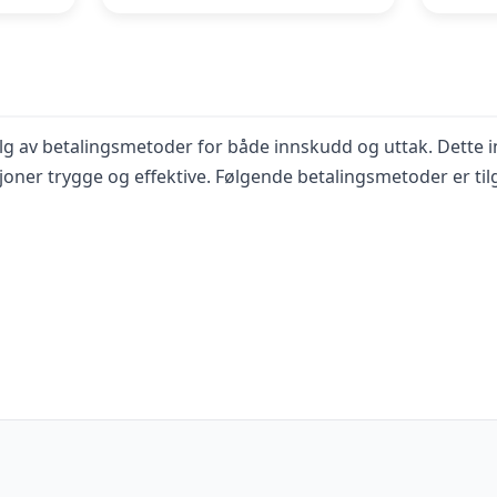
alg av betalingsmetoder for både innskudd og uttak. Dette
oner trygge og effektive. Følgende betalingsmetoder er til