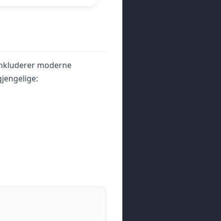
 inkluderer moderne
gjengelige: