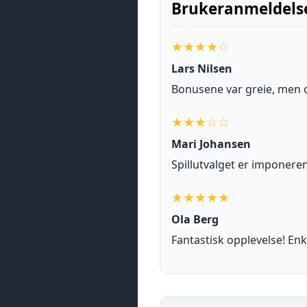
Brukeranmeldels
★★★★☆
Lars Nilsen
Bonusene var greie, men 
★★★☆☆
Mari Johansen
Spillutvalget er imponerend
★★★★★
Ola Berg
Fantastisk opplevelse! Enke