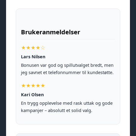
Brukeranmeldelser
★★★★☆
Lars Nilsen
Bonusen var god og spillutvalget bredt, men
jeg savnet et telefonnummer til kundestøtte.
★★★★★
Kari Olsen
En trygg opplevelse med rask uttak og gode
kampanjer – absolutt et solid valg.