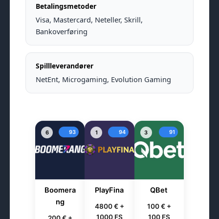
Betalingsmetoder
Visa, Mastercard, Neteller, Skrill,
Bankoverføring
Spillleverandører
NetEnt, Microgaming, Evolution Gaming
93
94
91
6
1
3
Boomera
PlayFina
QBet
ng
4800 € +
100 € +
1000 FS
100 FS
200 € +