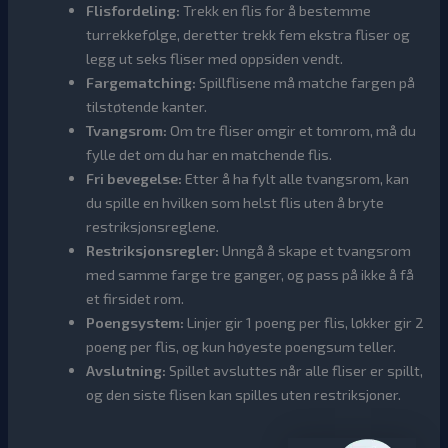
Flisfordeling:
Trekk en flis for å bestemme
turrekkefølge, deretter trekk fem ekstra fliser og
legg ut seks fliser med oppsiden vendt.
Fargematching:
Spillflisene må matche fargen på
tilstøtende kanter.
Tvangsrom:
Om tre fliser omgir et tomrom, må du
fylle det om du har en matchende flis.
Fri bevegelse:
Etter å ha fylt alle tvangsrom, kan
du spille en hvilken som helst flis uten å bryte
restriksjonsreglene.
Restriksjonsregler:
Unngå å skape et tvangsrom
med samme farge tre ganger, og pass på ikke å få
et firsidet rom.
Poengsystem:
Linjer gir 1 poeng per flis, løkker gir 2
poeng per flis, og kun høyeste poengsum teller.
Avslutning:
Spillet avsluttes når alle fliser er spillt,
og den siste flisen kan spilles uten restriksjoner.