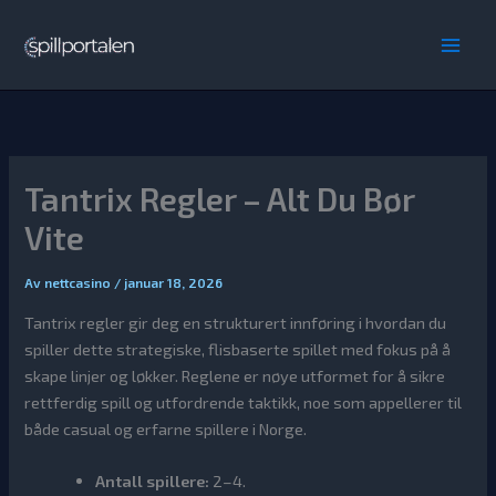
Hopp
rett
Main
til
innholdet
Men
Tantrix Regler – Alt Du Bør
Vite
Av
nettcasino
/
januar 18, 2026
Tantrix regler gir deg en strukturert innføring i hvordan du
spiller dette strategiske, flisbaserte spillet med fokus på å
skape linjer og løkker. Reglene er nøye utformet for å sikre
rettferdig spill og utfordrende taktikk, noe som appellerer til
både casual og erfarne spillere i Norge.
Antall spillere:
2–4.