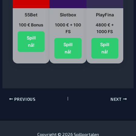
55Bet
Slotbox
PlayFina
100 € Bonus
1000 € + 100
4800 € +
FS
1000 FS
Spill
Spill
Spill
nå!
nå!
nå!
PREVIOUS
NEXT
Copyright © 2026 Spillportalen