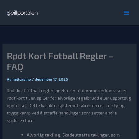
Hopp
rett
Main
til
innholdet
Men
Rødt Kort Fotball Regler –
FAQ
Av
nettcasino
/
desember 17, 2025
Rødt kort fotball regler innebærer at dommeren kan vise et
rødt kort til en spiller for alvorlige regelbrudd eller usportslig
oppførsel. Dette karaktersystemet sikrer en rettferdig og
trygg kamp ved å straffe handlinger som setter andre
spillere i fare.
Alvorlig takling:
Skadeutsatte taklinger, som