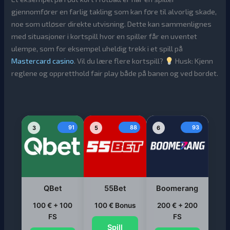
gjennomfører en farlig takling som kan føre til alvorlig skade,
noe som utløser direkte utvisning. Dette kan sammenlignes
med situasjoner i kortspill hvor en spiller får en uventet
ulempe, som for eksempel uheldig trekk i et spill på
Mastercard casino
. Vil du lære flere kortspill?
Husk: Kjenn
reglene og oppretthold fair play både på banen og ved bordet.
91
88
93
3
5
6
QBet
55Bet
Boomerang
100 € + 100
100 € Bonus
200 € + 200
FS
FS
Spill