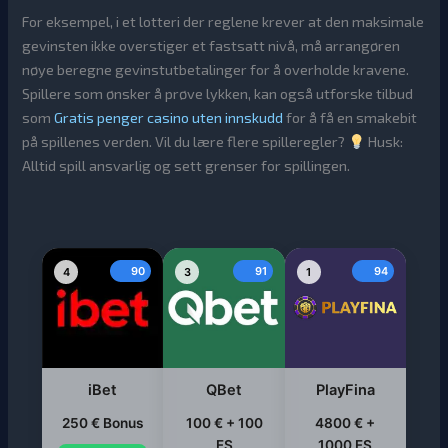
For eksempel, i et lotteri der reglene krever at den maksimale
gevinsten ikke overstiger et fastsatt nivå, må arrangøren
nøye beregne gevinstutbetalinger for å overholde kravene.
Spillere som ønsker å prøve lykken, kan også utforske tilbud
som
Gratis penger casino uten innskudd
for å få en smakebit
på spillenes verden. Vil du lære flere spilleregler?
Husk:
Alltid spill ansvarlig og sett grenser for spillingen.
90
91
94
4
3
1
iBet
QBet
PlayFina
250 € Bonus
100 € + 100
4800 € +
FS
1000 FS