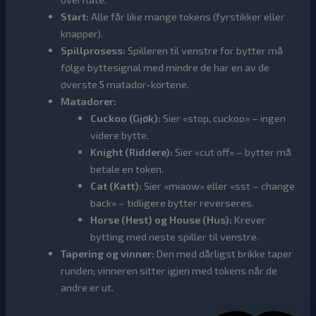
Start:
Alle får like mange tokens (fyrstikker eller
knapper).
Spillprosess:
Spilleren til venstre for bytter må
følge byttesignal med mindre de har en av de
øverste 5 matador-kortene.
Matadorer:
Cuckoo (Gjøk):
Sier «stop, cuckoo» – ingen
videre bytte.
Knight (Riddere):
Sier «cut off» – bytter må
betale en token.
Cat (Katt):
Sier «miaow» eller «sst – change
back» – tidligere bytter reverseres.
Horse (Hest) og House (Hus):
Krever
bytting med neste spiller til venstre.
Tapering og vinner:
Den med dårligst brikke taper
runden; vinneren sitter igjen med tokens når de
andre er ut.