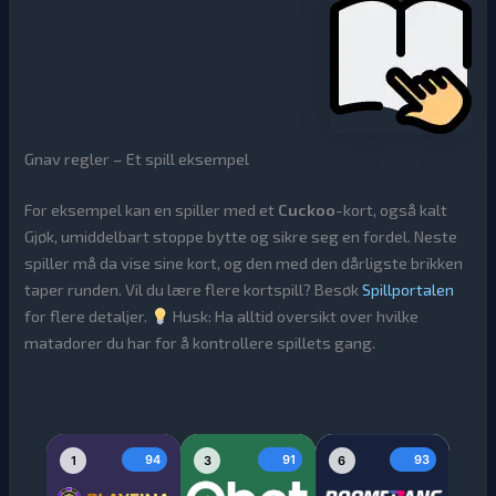
Gnav regler – Et spill eksempel
For eksempel kan en spiller med et
Cuckoo
-kort, også kalt
Gjøk, umiddelbart stoppe bytte og sikre seg en fordel. Neste
spiller må da vise sine kort, og den med den dårligste brikken
taper runden. Vil du lære flere kortspill? Besøk
Spillportalen
for flere detaljer.
Husk: Ha alltid oversikt over hvilke
matadorer du har for å kontrollere spillets gang.
94
91
93
1
3
6