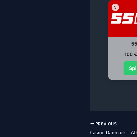
5
55
100 
Spi
PREVIOUS