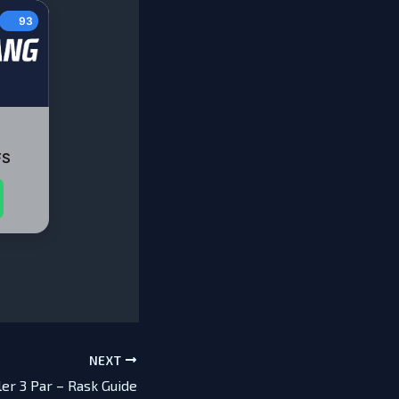
93
g
FS
NEXT
er 3 Par – Rask Guide