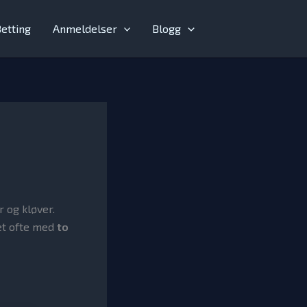
etting
Anmeldelser
Blogg
er og kløver.
det ofte med
to