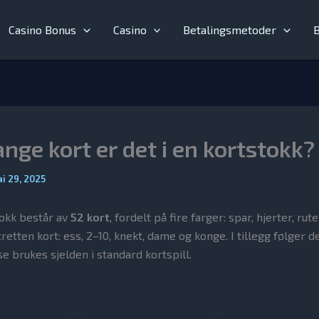
Casino Bonus
Casino
Betalingsmetoder
B
nge kort er det i en kortstokk?
i 29, 2025
tokk består av
52 kort
, fordelt på fire farger: spar, hjerter, rut
retten kort: ess, 2–10, knekt, dame og konge. I tillegg følger 
se brukes sjelden i standard kortspill.